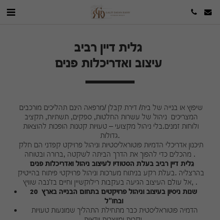
גלית דיין רביב 
עיצוב ואדריכלות פנים 
שיפוץ או בנייה של בית/ דירת קבלן /מרפאה הינם תהליכים מורכבים 
המצריכים  ניהול של עשרות החלטות, ספקים, תשתיות, תקציב 
ולוחות זמנים.בלי ניהול מקצועי – טעויות קטנות הופכות להוצאות 
גדולות.
תיכנון אדריכלי הדמיות פוטוראליסטיות וניהול פרויקט קפדני הם חלק 
מהכלים כדי להפוך את הדרך הביתה לשקטה ,ברורה ובטוחה .
גלית דיין רביב בעלת הסטודיו לעיצוב ניהול ואדריכלות פנים 
בהרצליה .בעלת רקע בניתוח מערכות וניהול פרויקטי פיתוח בהייטיק 
 ,אל עולם העיצוב הגיעה בעקבות רילוקשיין וחיים בז'נבה שוויץ.
20 שנות ניסיון בעיצוב וניהול פרויקטים בתחום הבנייה בארץ 
ובחו"ל
הדמיה פוטוראליסטית כבר מתחילת התהליך שמונעות טעויות 
יקרות ומייצרות וודאות 