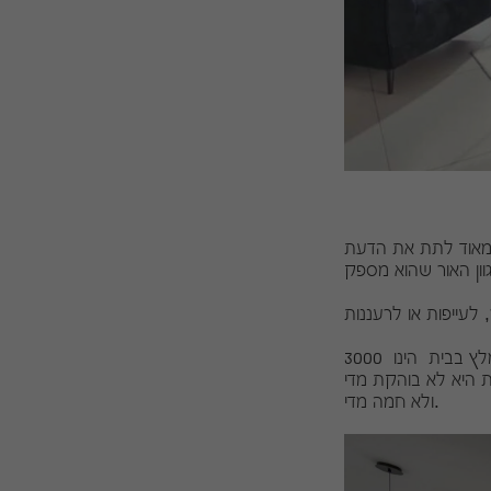
ב מאוד לתת את הדעת
גוון התאורה המומלץ בבית הינו 3000K Warm White גוןן חם יותר ומתאים לסביבה הביתית ובמרבית חללי
ות היא לא בוהקת מדי
ולא חמה מדי.