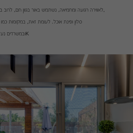
לאווירה רגועה ומחמיאה, נשתמש באור בגוון חם, לרוב בחללים כגון חדר שינה,
סלון ופינת אוכל. לעומת זאת, במקומות כמו אזורי עבודה במטבח
ובמשרדים נעדיף גוון אור קר. 4000K