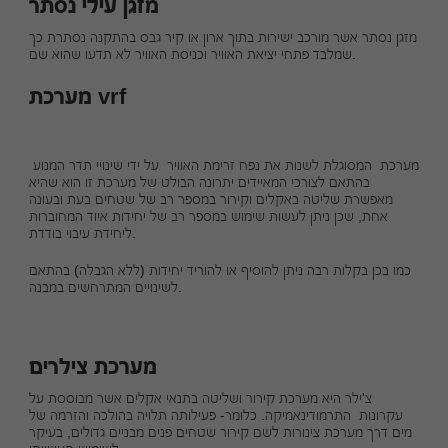
מזגן עילי נסתר
מזגן נסתר אשר מורכב ישירות בתוך ארון או קיר גבס בהתקנה נסתרת כך
שמלבד פתחי יציאת האוויר וכניסת האוויר לא תדעו שהוא שם.
מערכת vrf
מערכת המסוגלת לשנות את נפח זרימת האוויר על ידי שינויי תדר המנוע
בהתאם לצורכי המאיידים יתרונה הבולט של מערכת זו הוא שהיא
מאפשרת שליטה באקלים וקירור במספר רב של שטחים בעת ובעונה
אחת, שכן ניתן לעשות שימוש במספר רב של יחידות איוד המחוברות
ליחידת עיבוי בודדת.
כמו בכן בקלות רבה ניתן להוסיף או להוריד יחידות (ללא הגבלה) בהתאם
לשינויים המתרחשים במבנה.
מערכת צילרים
צ'ילר היא מערכת קירור ושליטה בתנאי אקלים אשר מבוססת על
עקרונות התרמודינאמיקה. כלומר- פעילותה תלויה בהולכה והזרמה של
מים דרך מערכת צינורות לשם קירור שטחים פנים מבניים גדולים, בעיקר