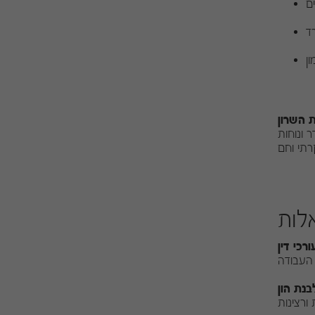
ם
ד
ן
ת השרון
 ונוחות