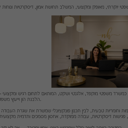
 כמשרד משפטי מוקפד, אלגנטי ושקט, המותאם לתחום רגיש ומקצועי —
הלבנת הון וייעוץ משפטי מורכב.
ות וחומריות טבעית, לבין תכנון פונקציונלי שמשרת את שגרת העבודה
המטרה הייתה ליצור חלל שמרגיש רציני, אמין ומכובד — אך לא קר או מנוכר.