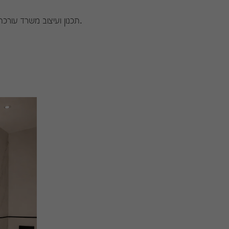
תכנון ועיצוב משרד עורכת דין יוקרתי, מאופק ומקצועי, המשלב תחושת אמון, דיסקרטיות ונוחות ללקוחות.