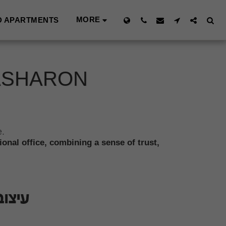
MORE
D APARTMENTS
HASHARON
e.
onal office, combining a sense of trust,
עיצוב