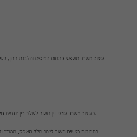
עיצוב משרד משפטי בתחום המיסים והלבנת ההון, בשפה
בעיצוב משרד עורכי דין חשוב לשלב בין תדמית מקצועית, תחושת אמון, פרטיות, נוחות ללקוחות ותכנון פונקציונלי לשגרת העבודה.
בתחומים רגישים חשוב ליצור חלל מאופק, מסודר ודיסקרטי, עם אזורי פגישה נוחים, תאורה נעימה וחומרים שמשדרים יציבות ורצינות.