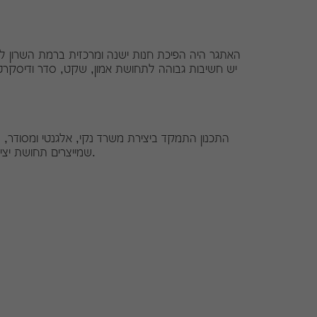
האתגר היה הפיכת חנות ישנה ומרכזית ברמת השרון למשר
יש חשיבות גבוהה לתחושת אמון, שקט, סדר ודיסקרט
התכנון התמקד ביצירת משרד נקי, אלגנטי ומסודר, עם ש
שמייצרים תחושת יציבות, רצינות וחום — כדי לאזן בין עולם המשפט הפורמלי לבין חוויית לקוח נעימה.