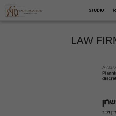
STUDIO
R
LAW FIR
A clas
Planni
discre
רון
ין רביב