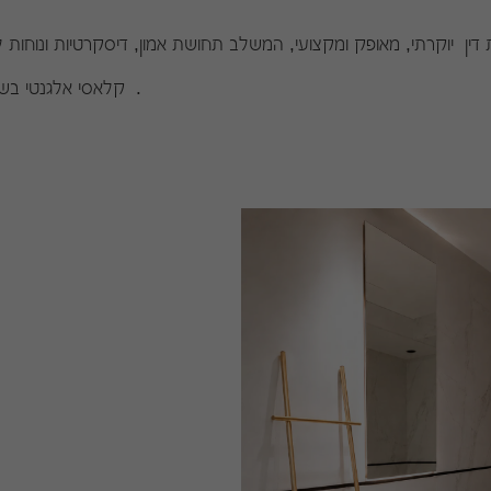
קלאסי אלגנטי בשחור ולבן .
לאתר עו"ד נאוה הנס