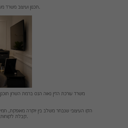
תכנון ועיצוב משרד משפטי יוקרתי, מאופק ומקצועי, המשלב תחושת אמון, דיסקרטיות ונוחות ללקוחות.
משרד עורכת הדין נאוה הנס ברמת השרון תוכנן
הקו העיצובי שנבחר משלב בין יוקרה מאופקת, חמימ
קבלת לקוחות, פגישות דיסקרטיות, עבודה ממוקדת, אחסון מסמכים ותדמית מקצועית מדויקת.