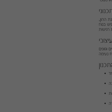
נוני
ת ההון,
יש בנוח
יצובי
וגוונים
כנון
ד
ה
ת
ה