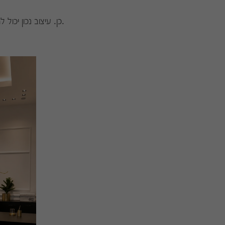
כן. עיצוב נכון יכול לחזק תחושת ביטחון, אמון ומקצועיות כבר מהרגע הראשון שהלקוח נכנס למשרד.