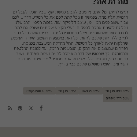
מה הלאה?
תרצו להתקדם? אתם מוזמנים לקבוע פגישת יעוץ שבה תוכלו לקבל גם
הדמיית תלת ממד. בפגישה זו נוכל לתת לכם את כל המידע הדרוש לכם
עבור עיצוב פנים מכון יופי, עיצוב קליניקה ועוד. בזכות הניסיון הרב שלנו
נוכל גם להפנות אתכם לספקים ובעלי מקצוע איכותיים שיוכלו גם לתת
לכם הנחות משמעותיות. אצלנו בסטודיו גלית דיין רביב נעשה הכל בכדי
לגרום ללקוחות שלכם לחזור. וכל זאת באמצעות העיצוב הייחודי והמפנק
שהלקוח יראה לאורך כל הטיפול. החל מהדלת המעוצבת בכניסה,
הפרחים שמעצבים את המקום, הצבעוניות הרכה, ועד למגבת המלטפת
והממותגת. כך שבסופו של דבר הוא יזכה לחוויה נעימה ומפנקת, וישוב
הביתה רגוע, מטופח ושלו. אז למה אתם מחכים? צרו איתנו עוד היום
קשר ומכון היופי המושלם שלכם כבר בדרך.
עיצוב פנים מכון יופי
עיצוב מרפאות
עיצוב מכון יופי
עיצוב לקוסמטיקאית
עיצוב חדר טיפולים