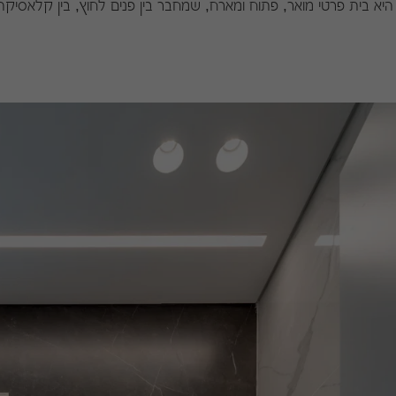
יא בית פרטי מואר, פתוח ומארח, שמחבר בין פנים לחוץ, בין קלאסיקה למו