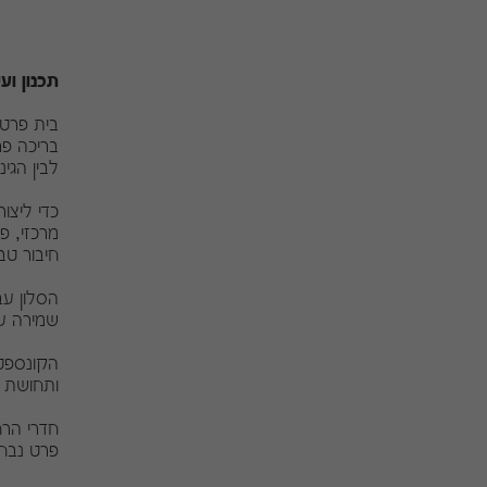
תכנון וע
בית פרטי
בריכה פר
לבין הגינ
כדי ליצו
מרכזי, פ
חיבור טבע
הסלון עב
שמירה ע
הקונספט
ותחושת י
חדרי הרח
פרט נבחר