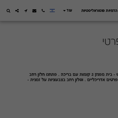
עוד
הדמיות פוטוראליסטיות
רטי
שחור הוא הלבן החדש תכנון ועיצוב בית ברמת השרון -שחור הוא הלבן החדש - בית מפנק 3 קומות עם בריכה . פתחנו חלון רחב
רטים אדריכליים . וסלון רחב בצבעוניות על זמנית -