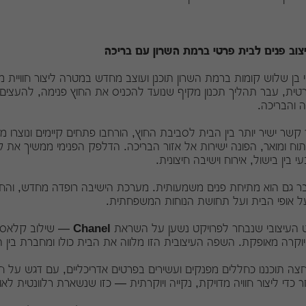
יצוב פנים לבית פרטי ברמת השרון עם בריכה
 בן שלוש קומות ברמת השרון תוכנן ועוצב מחדש במטרה ליצור חוויית מג
טית, עבר תהליך תכנון מקיף שנועד להכניס את החוץ פנימה, להעצים 
ה והבריכה.
ר קשר ישיר יותר בין הבית לסביבת החוץ, הורחבו פתחים קיימים ונוצר
תוח ומואר, הפונה ישירות אל אזור הבריכה. הדלפק הפנימי ממשיך את קו
י בין בישול, אירוח וישיבה חיצונית.
ר גם הוא מתיחת פנים משמעותית. מערכת הישיבה רופדה מחדש, והחלל 
ל אופי הבית ועל תחושת הנוחות המשפחתית.
 העיצובי שנבחר לפרויקט נשען על השראת
Chanel
— שילוב קלאסי ש
וקרה מאופקת. השפה העיצובית הזו מלווה את הבית כולו ומחברת בין ה
צה תוכננו כחללים מפנקים ועשירים בפרטים אדריכליים, עם דגש על חומ
 כדי ליצור חוויה מדויקת, נקייה ויוקרתית — כזו שנשארת רלוונטית לאו